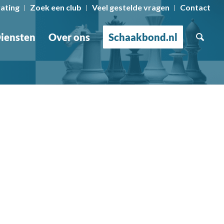
rating
Zoek een club
Veel gestelde vragen
Contact
iensten
Over ons
Schaakbond.nl