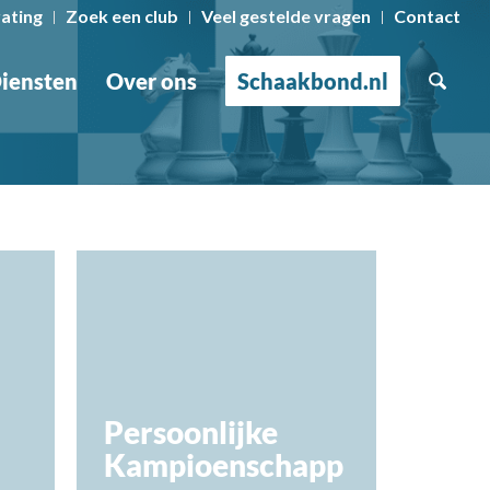
rating
Zoek een club
Veel gestelde vragen
Contact
iensten
Over ons
Schaakbond.nl
Persoonlijke
Kampioenschapp