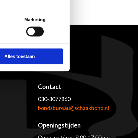
Marketing
Alles toestaan
Contact
030-3077860
e
bondsbureau@schaakbond.nl
Openingstijden
Open ma t/m vr 9.00-17.00 uur