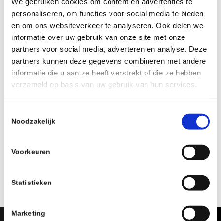
We gebruiken cookies om content en advertenties te
databalk-schaakfestival/
personaliseren, om functies voor social media te bieden
en om ons websiteverkeer te analyseren. Ook delen we
informatie over uw gebruik van onze site met onze
partners voor social media, adverteren en analyse. Deze
partners kunnen deze gegevens combineren met andere
informatie die u aan ze heeft verstrekt of die ze hebben
Oost.schaakbond.nl wordt mede mogelijk
verzameld op basis van uw gebruik van hun services.
gemaakt door:
Toestemmingsselectie
Noodzakelijk
Voorkeuren
Statistieken
Marketing