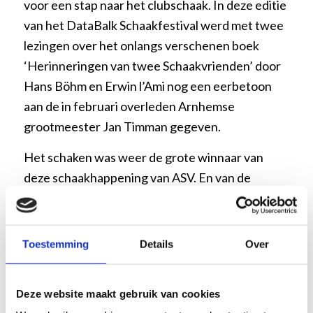
voor een stap naar het clubschaak. In deze editie
van het DataBalk Schaakfestival werd met twee
lezingen over het onlangs verschenen boek
‘Herinneringen van twee Schaakvrienden’ door
Hans Böhm en Erwin l’Ami nog een eerbetoon
aan de in februari overleden Arnhemse
grootmeester Jan Timman gegeven.
Het schaken was weer de grote winnaar van
deze schaakhappening van ASV. En van de
deelnemers gingen er veel met een schaakboek,
een DGT-klok of een schaakspelletje naar huis.
Toestemming
Details
Over
Website ASV:
https://www.asv-schaken.nl/2e-
databalk-schaakfestival-groot-succes/
Website Max Euwecentrum:
Deze website maakt gebruik van cookies
https://maxeuwe.nl/mec-goed-zichtbaar-op-2e-