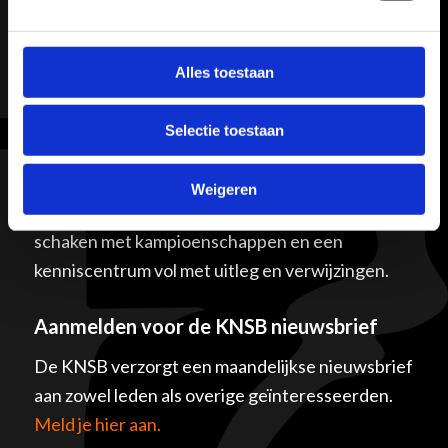
Alles toestaan
Selectie toestaan
Schaakbond
Schaakbond.nl ondersteunt leden, clubs, scholen
Weigeren
en organisatoren om verder te ontplooien in het
schaken met kampioenschappen en een
kenniscentrum vol met uitleg en verwijzingen.
Aanmelden voor de KNSB nieuwsbrief
De KNSB verzorgt een maandelijkse nieuwsbrief
aan zowel leden als overige geïnteresseerden.
Meld je hier aan.