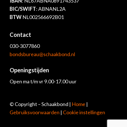
IBAN
: NL67ABNA0891743537
BIC/SWIFT
: ABNANL2A
BTW
NL002566692B01
Contact
030-3077860
bondsbureau@schaakbond.nl
Openingstijden
Open ma t/m vr 9.00-17.00 uur
© Copyright – Schaakbond |
Home
|
Gebruiksvoorwaarden
|
Cookie instellingen