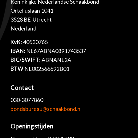
Koninklijke Nederlandse Schaakbond
Orteliuslaan 1041
3528 BE Utrecht
Nederland
KvK
: 40530765
IBAN
: NL67ABNA0891743537
BIC/SWIFT
: ABNANL2A
BTW
NL002566692B01
Contact
030-3077860
bondsbureau@schaakbond.nl
Openingstijden