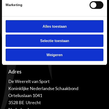
aan zowel leden als overige geïnteresseerden.
Marketing
Meld je hier aan.
Veilig Sporten
Alles toestaan
Iedereen moet zich welkom voelen in onze sport
Selectie toestaan
en met plezier kunnen schaken. Kijk
hier voor
meer informatie
of stuur een bericht naar
het
Weigeren
Meldpunt Veilige & Eerlijke Schaaksport
.
Adres
De Weerelt van Sport
Koninklijke Nederlandse Schaakbond
Orteliuslaan 1041
3528 BE Utrecht