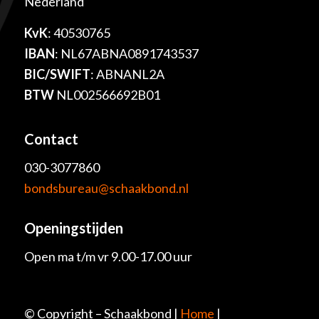
Nederland
KvK
: 40530765
IBAN
: NL67ABNA0891743537
BIC/SWIFT
: ABNANL2A
BTW
NL002566692B01
Contact
030-3077860
bondsbureau@schaakbond.nl
Openingstijden
Open ma t/m vr 9.00-17.00 uur
© Copyright – Schaakbond |
Home
|