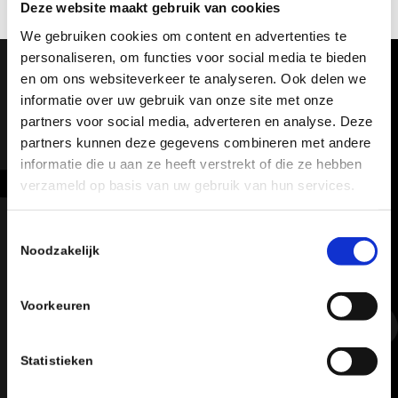
Deze website maakt gebruik van cookies
We gebruiken cookies om content en advertenties te
personaliseren, om functies voor social media te bieden
en om ons websiteverkeer te analyseren. Ook delen we
informatie over uw gebruik van onze site met onze
partners voor social media, adverteren en analyse. Deze
partners kunnen deze gegevens combineren met andere
informatie die u aan ze heeft verstrekt of die ze hebben
verzameld op basis van uw gebruik van hun services.
Schaakbond
Schaakbond.nl ondersteunt leden, clubs, scholen
Toestemmingsselectie
en organisatoren om verder te ontplooien in het
Noodzakelijk
schaken met kampioenschappen en een
kenniscentrum vol met uitleg en verwijzingen.
Voorkeuren
Aanmelden voor de KNSB nieuwsbrief
Statistieken
De KNSB verzorgt een maandelijkse nieuwsbrief