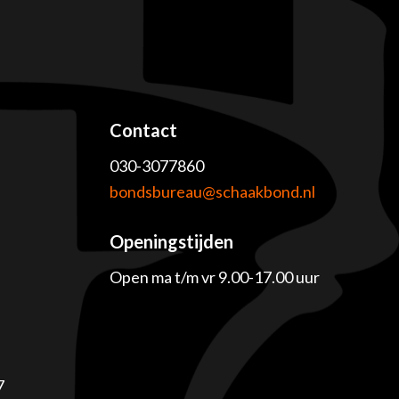
Contact
030-3077860
e
bondsbureau@schaakbond.nl
Openingstijden
Open ma t/m vr 9.00-17.00 uur
7