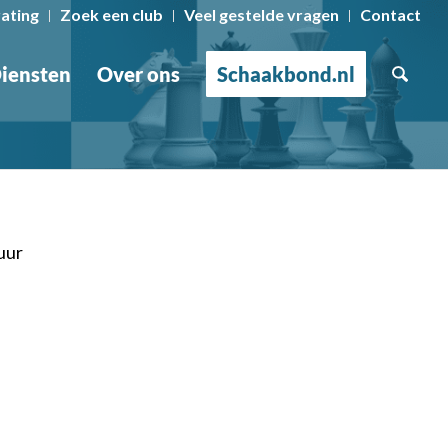
rating
Zoek een club
Veel gestelde vragen
Contact
iensten
Over ons
Schaakbond.nl
uur