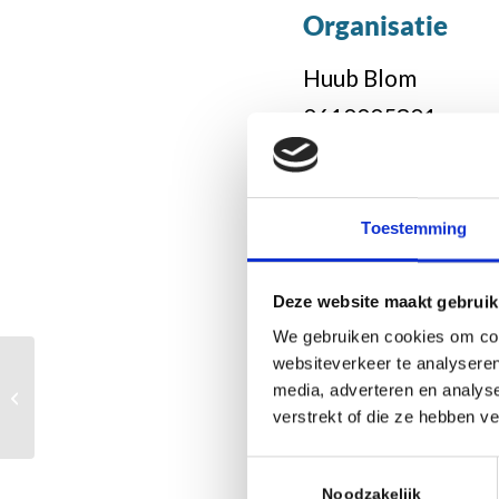
Organisatie
Huub Blom
0610005801
huubblom58@live.
Toestemming
Categorie
Deze website maakt gebruik
Niet uitgelicht
,
Schaak
We gebruiken cookies om cont
websiteverkeer te analyseren
media, adverteren en analys
Kiste Trui Toernooi
Deel dit stuk
verstrekt of die ze hebben v
Toestemmingsselectie
Noodzakelijk