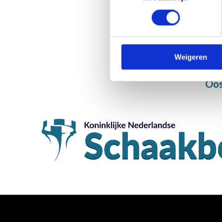
Weigeren
Oos