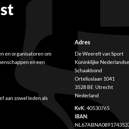
Adres
en en organisatoren om
De Weerelt van Sport
ioenschappen en een
Koninklijke Nederlands
Schaakbond
Orteliuslaan 1041
3528 BE Utrecht
Nederland
f aan zowel leden als
KvK
: 40530765
IBAN
:
NL67ABNA089174353