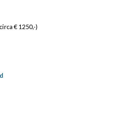
circa € 1250,-)
ld