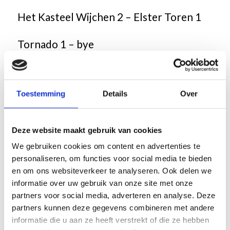
Het Kasteel Wijchen 2 – Elster Toren 1
Tornado 1 – bye
Wedstrijdschema
Toestemming
Details
Over
De thuisspelende teams worden
verzocht om in overleg te treden met de
Deze website maakt gebruik van cookies
gasten om een datum af te spreken. We
We gebruiken cookies om content en advertenties te
zouden het leuk vinden als meerdere
personaliseren, om functies voor social media te bieden
matches op dezelfde locatie worden
en om ons websiteverkeer te analyseren. Ook delen we
informatie over uw gebruik van onze site met onze
gespeeld.
partners voor social media, adverteren en analyse. Deze
partners kunnen deze gegevens combineren met andere
De deadlines voor het spelen van de
informatie die u aan ze heeft verstrekt of die ze hebben