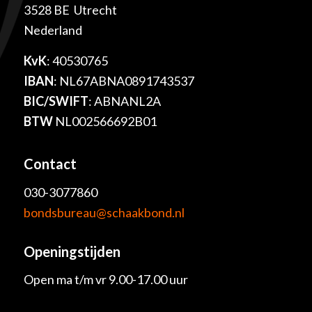
3528 BE Utrecht
Nederland
KvK
: 40530765
IBAN
: NL67ABNA0891743537
BIC/SWIFT
: ABNANL2A
BTW
NL002566692B01
Contact
030-3077860
bondsbureau@schaakbond.nl
Openingstijden
Open ma t/m vr 9.00-17.00 uur