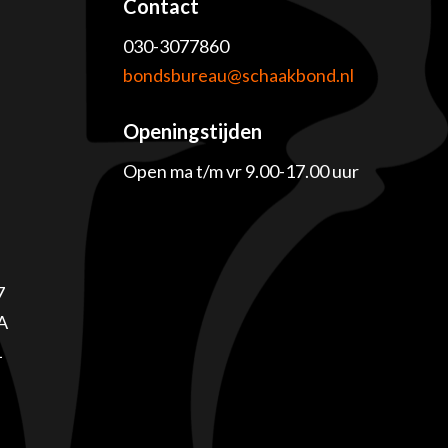
Contact
030-3077860
e
bondsbureau@schaakbond.nl
Openingstijden
Open ma t/m vr 9.00-17.00 uur
7
A
1