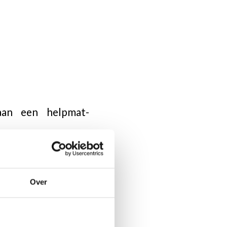
an een helpmat-
 achter
entrum.
Over