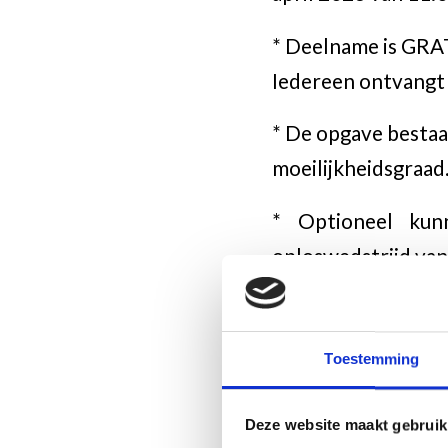
* Deelname is GRATI
Iedereen ontvangt
* De opgave bestaa
moeilijkheidsgraad. 
* Optioneel ku
oploswedstrijd van 
Locatie: Zalencent
de Oude Kerk in he
Toestemming
Aanmelding bij
a.g
Deze website maakt gebruik