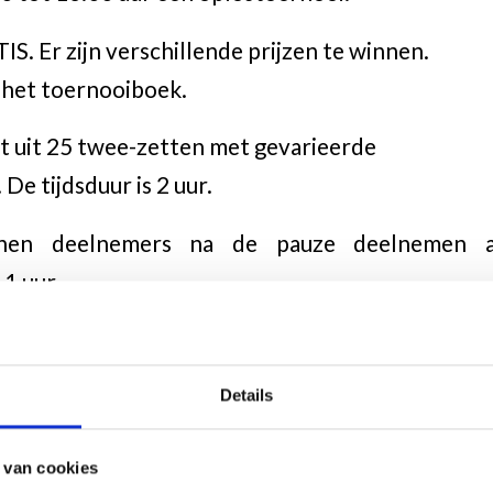
S. Er zijn verschillende prijzen te winnen.
 het toernooiboek.
t uit 25 twee-zetten met gevarieerde
De tijdsduur is 2 uur.
nnen deelnemers na de pauze deelnemen a
1 uur.
rum Rehoboth, Driehoek 11, 6711 DH Ede, dat is
t Centrum en op loopafstand van station Ede-C
Details
aasbeek@outlook.com
.
 van cookies