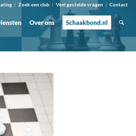
rating
Zoek een club
Veel gestelde vragen
Contact
iensten
Over ons
Schaakbond.nl