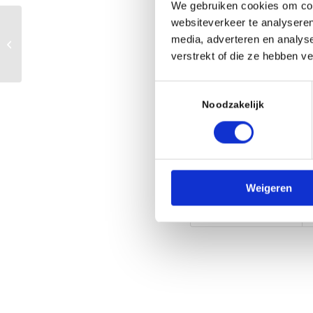
Zie
de bijlage voor
We gebruiken cookies om cont
websiteverkeer te analyseren
Anton van Rijn wint
media, adverteren en analys
Oostelijk
verstrekt of die ze hebben v
Snelschaakkampioenschap
Toestemmingsselectie
Categorie
Noodzakelijk
Aankondiging
Deel dit stuk
Weigeren