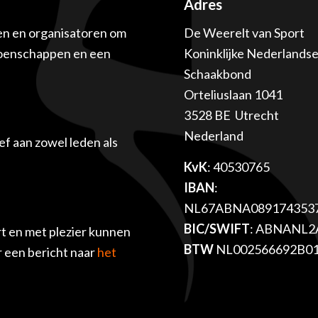
Adres
en en organisatoren om
De Weerelt van Sport
ioenschappen en een
Koninklijke Nederlands
Schaakbond
Orteliuslaan 1041
3528 BE Utrecht
Nederland
f aan zowel leden als
KvK
: 40530765
IBAN
:
NL67ABNA089174353
BIC/SWIFT
: ABNANL2
t en met plezier kunnen
BTW
NL002566692B0
r een bericht naar
het