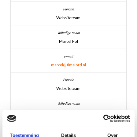
Websiteteam
Marcel Pol
marcel@timelord.nl
Websiteteam
Kees Stap
Toestemming
Details
Over
k.stap@planet.nl