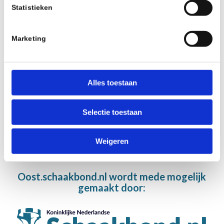
Statistieken
Roseboom, M.W.J. (Martin)
Marketing
ere-competitieleider
Alles toestaan
Blom, H.J. (Huub)
Selectie toestaan
Weigeren
Oost.schaakbond.nl wordt mede mogelijk
gemaakt door: