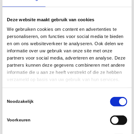
Deze website maakt gebruik van cookies
We gebruiken cookies om content en advertenties te
ere-secretaris
personaliseren, om functies voor social media te bieden
en om ons websiteverkeer te analyseren. Ook delen we
informatie over uw gebruik van onze site met onze
Bruins-Simons, W.G. (Will)
partners voor social media, adverteren en analyse. Deze
partners kunnen deze gegevens combineren met andere
informatie die u aan ze heeft verstrekt of die ze hebben
erelid
verzameld op basis van uw gebruik van hun services.
Toestemmingsselectie
De Groot, A.F. (André)
Noodzakelijk
Voorkeuren
erelid