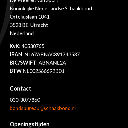
De Weerelt van Sport
Koninklijke Nederlandse Schaakbond
Orteliuslaan 1041
3528 BE Utrecht
Nederland
KvK
: 40530765
IBAN
: NL67ABNA0891743537
BIC/SWIFT
: ABNANL2A
BTW
NL002566692B01
Contact
030-3077860
bondsbureau@schaakbond.nl
Openingstijden