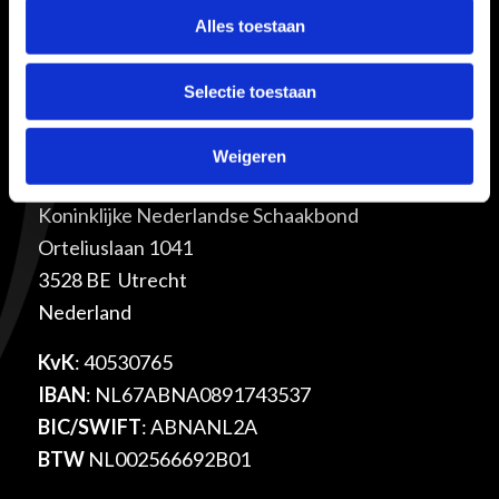
en met plezier kunnen schaken. Kijk
hier voor
Alles toestaan
meer informatie
of stuur een bericht naar
het
Meldpunt Veilige & Eerlijke Schaaksport
.
Selectie toestaan
Adres
Weigeren
De Weerelt van Sport
Koninklijke Nederlandse Schaakbond
Orteliuslaan 1041
3528 BE Utrecht
Nederland
KvK
: 40530765
IBAN
: NL67ABNA0891743537
BIC/SWIFT
: ABNANL2A
BTW
NL002566692B01